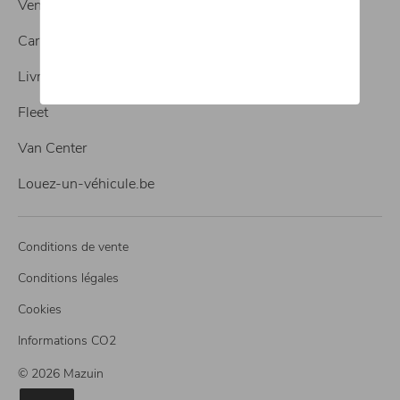
Vente de véhicules neufs
Carrosserie
Livraison
Fleet
Van Center
Louez-un-véhicule.be
Conditions de vente
Conditions légales
Cookies
Informations CO2
© 2026 Mazuin