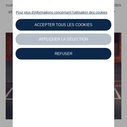
vue. Le plus flagrant étant son
design
: lignes plongeantes
et proportions notoires, avec ses
4,86 m de longueur
.