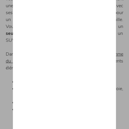
une qualité digne d’un
véhicule haut de gamme
. Avec
ses
560 l de volume de coffre
, elle suffit amplement pour
un usage quotidien et un départ en vacances en famille.
Vous apprécierez également son
ouverture large
et un
seuil de chargement bas
, qui changent par rapport à un
SUV.
Dans sa
finition Elegance
, qui est la plus
haut de gamme
du modèle, la Volkswagen Arteon
dispose de différents
éléments de série :
Caméra 360 ;
Aides à la conduite telles que changement de voie,
freinage d’urgence ;
Feux LED directionnels ;
(en option) Suspension pilotée.