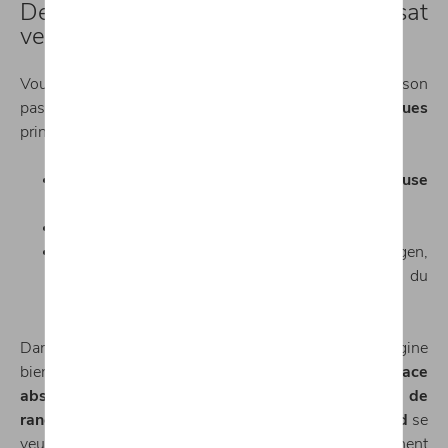
Design plongeant pour cette Passat
version luxe
Vous ne pouvez pas manquer de remarquer l’Arteon à son
passage, avec ses
caractéristiques stylistiques
principales :
A l’avant,
calandre étirée et signature lumineuse
sur toute la largeur ;
Elégante ligne de toit
;
A l’arrière, les
feux ont été revus
par Volkswagen,
tandis qu’un
lettrage s’impose
sur le hayon du
coffre.
Dans
l’habitacle
et avec une telle longueur, on imagine
bien que tous les passagers disposent d’un
espace
absolument divin
. De nombreuses
options de
rangement
complètent ce tableau. La
planche de bord
se
veut épurée, mais
matériaux et assemblages
affichent