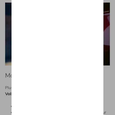
Motorisations de l’Arteon
Plusieurs
motorisations intéressantes
animent la
Volkswagen Arteon Shooting Brake
:
Bloc essence 190 ch
;
Voiture hybride rechargeable 156 ch
: un moteur