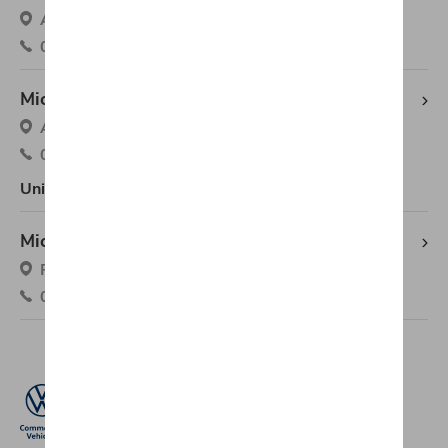
Avenue Du Marquis 1 (Zon.Ind), 6220 Fleurus
071/88.00.88
Michaël Mazuin Fosses-la-Ville Škoda
Avenue Des Déportés 32, 5070 Fosses-la-Ville
071/71.11.58
Uniquement entretien et services
Michaël Mazuin Tarcienne Škoda
Route De Philippeville 53c, 5651 Tarcienne
071/21.33.30