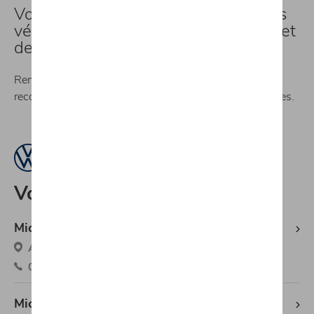
Vous souhaitez en savoir plus sur nos
véhicules neufs en région de Namur et
de Charleroi ?
Remplissez ce formulaire sans engagement afin d’être
recontacté par l’un de nos conseillers dans les 24 heures.
Volkswagen
Michaël Mazuin Fleurus Volkswagen
Avenue Du Marquis 1 (Zon.Ind), 6220 Fleurus
071/88.00.88
Michaël Mazuin Fosses-la-Ville Volkswagen