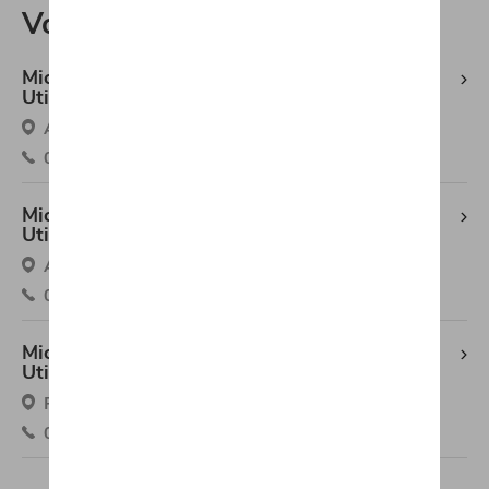
Volkswagen Utilitaires
Michaël Mazuin Fleurus Volkswagen
Utilitaires
Avenue Du Marquis 1 (Zon.Ind), 6220 Fleurus
071/88.00.88
Michaël Mazuin Fosses-la-Ville Volkswagen
Utilitaires
Avenue Des Déportés 32, 5070 Fosses-la-Ville
071/71.11.58
Michaël Mazuin Tarcienne Volkswagen
Utilitaires
Route De Philippeville 53c, 5651 Tarcienne
071/21.33.30