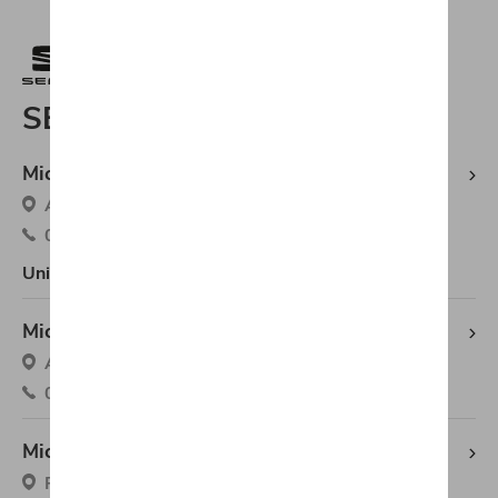
SEAT
Michaël Mazuin Fleurus SEAT
Avenue du Marquis 1 (Zone.ind), 6220 Fleurus
071/88.00.88
Uniquement entretien et services
Michaël Mazuin Fosses-la-Ville SEAT
Avenue Des Déportés 32, 5070 Fosses-la-Ville
071/71.11.58
Michaël Mazuin Tarcienne SEAT
Route de Philippeville 53 C, 5651 Tarcienne