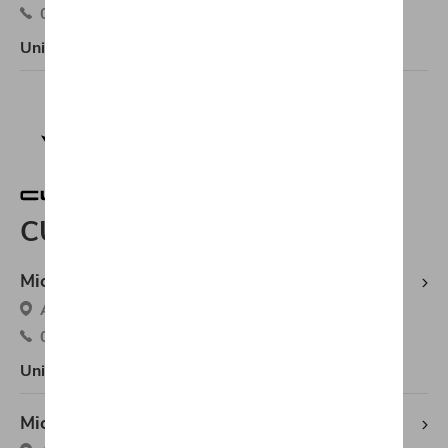
071/21.33.30
Uniquement entretien et services
CUPRA
Michaël Mazuin Fleurus CUPRA
Avenue du Marquis 1, 6220 Fleurus
071/88.00.88
Uniquement entretien et services
Michaël Mazuin Fosses-la-Ville CUPRA