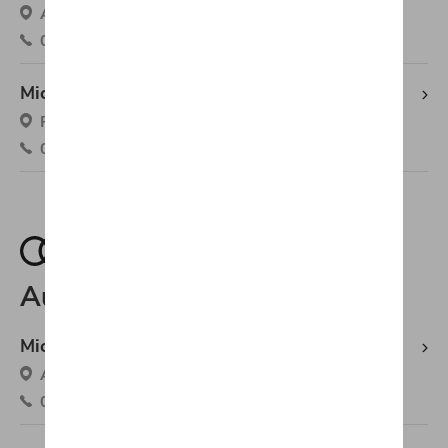
Avenue Des Déportés 32, 5070 Fosses-la-Ville
071/71.11.58
Michaël Mazuin Tarcienne Volkswagen
Route De Philippeville 53c, 5651 Tarcienne
071/21.33.30
Audi
Michaël Mazuin Fosses-la-Ville Audi
Avenue Des Déportés 29, 5070 Fosses-la-Ville
071/71.11.58