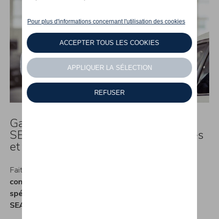
Garages Volkswagen, Audi,
SEAT, ŠKODA, Volkswagen utilitaires
et CUPRA
Faites l’acquisition d’un
nouveau véhicule en toute
confiance
. Chez
Michaël Mazuin
, vous trouverez des
spécialistes des marques Volkswagen, Audi,
SEAT,
ŠKODA, Volkswagen Utilitaires et CUPRA
.