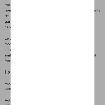
Vous pouvez découvrir dans nos
showrooms de
nombreux modèles
, représentatifs de différents segments
de la gamme :
citadine, familiale, berline haut de
gamme, SUV compact ou premium, sportive,
camionnette ou pick-up
.
Le groupe Volkswagen fait régulièrement évoluer ses
modèles afin de toujours correspondre aux attentes du
conducteur, en termes de
design
et de
technologies
embarquées
notamment. Nos conseillers en vente sont
formés en direct par le constructeur.
Large choix de véhicules de stock
Vous êtes pressé de vous installer au volant de votre
Volkswagen Tiguan ou de votre Škoda Octavia ?
Votre mobilité est précieuse
. Nous avons pensé aux