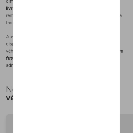
différents évènements qui peuvent nécessiter une
livraison rapide de votre voiture
: accident,
remplacement d’une voiture de société par une privée, la
famille qui s’agrandit.
Aussi, chez Michaël Mazuin, nous avons opté pour
disposer tout au long de l’année d’un large stock de
véhicules neufs. Nous sommes
prêts à vous livrer votre
futur véhicule
, moyennant le temps des formalités
administratives.
Nos
véhicules de stock