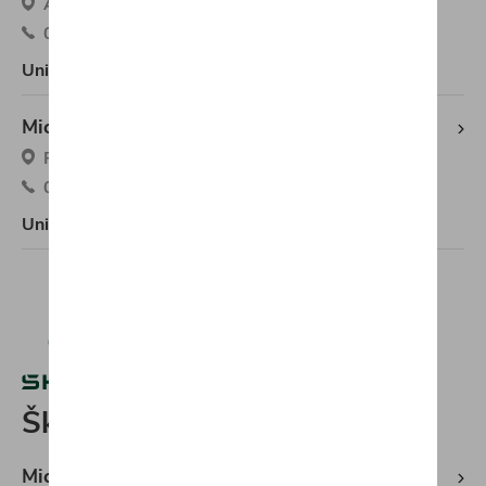
Avenue des Déportés 32, 5070 Fosses-la-Ville
071/71.11.58
Uniquement entretien et services
Michaël Mazuin Tarcienne CUPRA
Route de Philippeville 53C, 5651 Tarcienne
071/21.33.30
Uniquement entretien et services
Škoda
Michaël Mazuin Fleurus Škoda