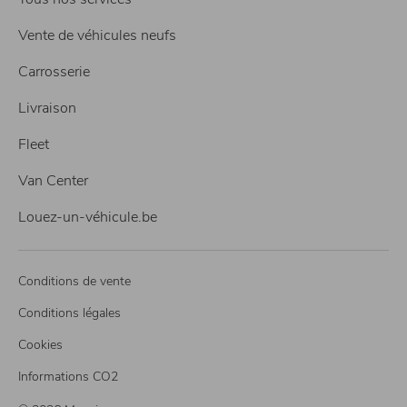
Vente de véhicules neufs
Carrosserie
Livraison
Fleet
Van Center
Louez-un-véhicule.be
Conditions de vente
Conditions légales
Cookies
Informations CO2