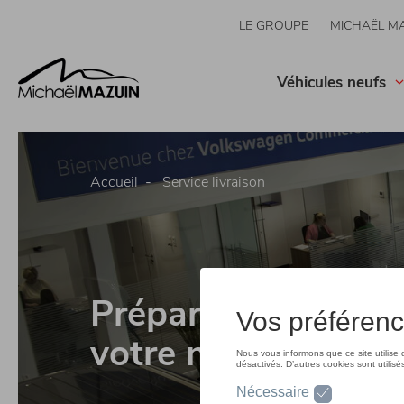
Aller
LE GROUPE
MICHAËL M
au
contenu
principal
Véhicules neufs
Accueil
Service livraison
Préparez la livrais
votre nouveau véhi