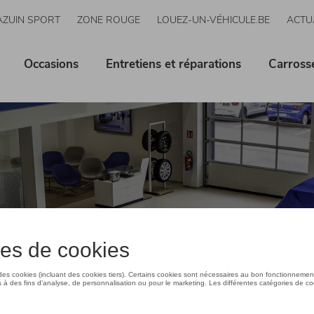
AZUIN SPORT
ZONE ROUGE
LOUEZ-UN-VÉHICULE.BE
ACTU
Occasions
Entretiens et réparations
Carross
on de
cule