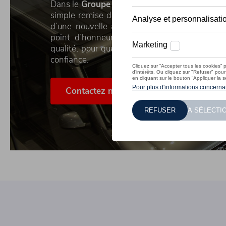
Dans le
Groupe
Michaël Mazuin
, chaque livra
simple remise de clés. C’est l’aboutissement 
d’une nouvelle aventure au volant. C’est p
point d’honneur à vous offrir un service pe
qualité, pour que la prise en main de votre v
confiance.
Contactez notre équipe