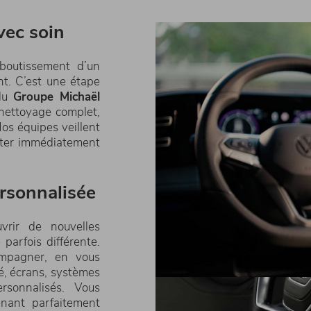
vec soin
aboutissement d’un
nt. C’est une étape
 du
Groupe Michaël
 nettoyage complet,
os équipes veillent
fiter immédiatement
rsonnalisée
vrir de nouvelles
parfois différente.
ompagner, en vous
té, écrans, systèmes
rsonnalisés. Vous
nant parfaitement