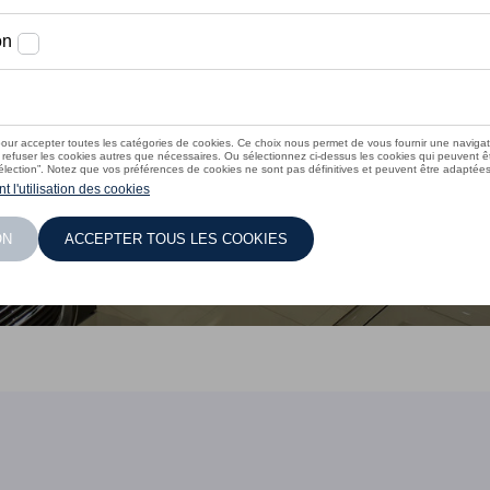
ison est bien plus qu’une
de votre projet, le début
ourquoi nous mettons un
rsonnalisé, fluide et de
éhicule se fasse en toute