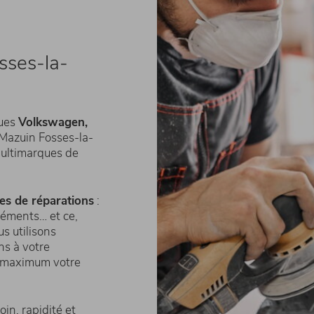
sses-la-
ques
Volkswagen,
Mazuin Fosses-la-
multimarques de
es de réparations
:
léments… et ce,
us utilisons
ns à votre
u maximum votre
in, rapidité et